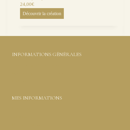
24,00
€
Découvrir la création
INFORMATIONS GÉNÉRALES
Conditions générales de ventes
Mentions légales et protection des données
Livraison
MES INFORMATIONS
Liste de souhaits
Commandes
Détails du compte