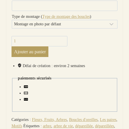
Type de montage (
Type de montage des boucles
)
quantité
de
Ajouter au panier
boucles
d'oreilles
Arbre
Délai de création : environ 2 semaines
de
vie
paiements sécurisés
en
liberty
Little
eustacia
Catégories :
Fleurs, Fruits, Arbres
,
Boucles d'oreilles
,
Les paires
,
Motifs
Étiquettes :
arbre
,
arbre de vie
,
dépareillée
,
dépareillées
,