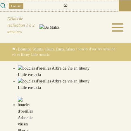
Skip
0
Contact
to
content
Délais de
réalisation
1 à 2
semaines
/
Boutique
/
Motifs
/
Fleurs, Fruits, Arbres
/
boucles d’oreilles Arbre de
vie en liberty Little eustacia