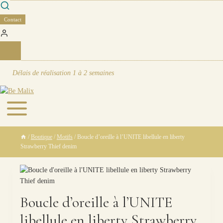
Skip
to
Contact
content
0
Délais de réalisation
1 à 2 semaines
/
Boutique
/
Motifs
/
Boucle d’oreille à l’UNITE libellule en liberty
Strawberry Thief denim
Boucle d’oreille à l’UNITE
libellule en liberty Strawberry