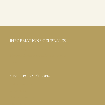
INFORMATIONS GÉNÉRALES
Conditions générales de ventes
Mentions légales et protection des données
Livraison
MES INFORMATIONS
Liste de souhaits
Commandes
Détails du compte
Mot de passe perdu