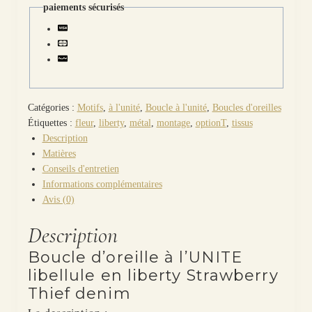
libellule
paiements sécurisés
en
liberty
Strawberry
Thief
denim
Catégories :
Motifs
,
à l'unité
,
Boucle à l'unité
,
Boucles d'oreilles
Étiquettes :
fleur
,
liberty
,
métal
,
montage
,
optionT
,
tissus
Description
Matières
Conseils d'entretien
Informations complémentaires
Avis (0)
Description
Boucle d’oreille à l’UNITE
libellule en liberty Strawberry
Thief denim