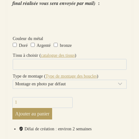
:
final réalisée vous sera envoyée par mail)
Couleur du métal
Doré
Argenté
bronze
Tissu à choisir (
catalogue des tissus
)
Type de montage (
Type de montage des boucles
)
quantité
de
Ajouter au panier
Boucle
d'oreille
à
Délai de création : environ 2 semaines
l'UNITE