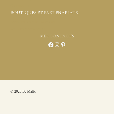
Contactez-moi
BOUTIQUES ET PARTENARIATS
Boutiques créateurs partenaires
Vous êtes professionnels
MES CONTACTS
Facebook
Instagram
Pinterest
© 2026 Be Malix
Panier